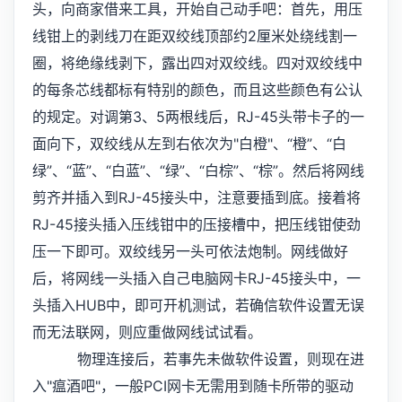
头，向商家借来工具，开始自己动手吧：首先，用压
线钳上的剥线刀在距双绞线顶部约2厘米处绕线割一
圈，将绝缘线剥下，露出四对双绞线。四对双绞线中
的每条芯线都标有特别的颜色，而且这些颜色有公认
的规定。对调第3、5两根线后，RJ-45头带卡子的一
面向下，双绞线从左到右依次为"白橙"、“橙”、“白
绿”、“蓝”、“白蓝”、“绿”、“白棕”、“棕”。然后将网线
剪齐并插入到RJ-45接头中，注意要插到底。接着将
RJ-45接头插入压线钳中的压接槽中，把压线钳使劲
压一下即可。双绞线另一头可依法炮制。网线做好
后，将网线一头插入自己电脑网卡RJ-45接头中，一
头插入HUB中，即可开机测试，若确信软件设置无误
而无法联网，则应重做网线试试看。
物理连接后，若事先未做软件设置，则现在进
入"瘟酒吧"，一般PCI网卡无需用到随卡所带的驱动