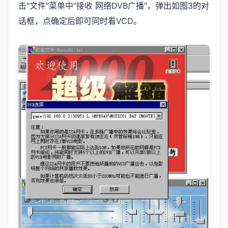
击"文件"菜单中"接收 网络DVB广播"，弹出如图3的对
话框，点确定后即可同时看VCD。