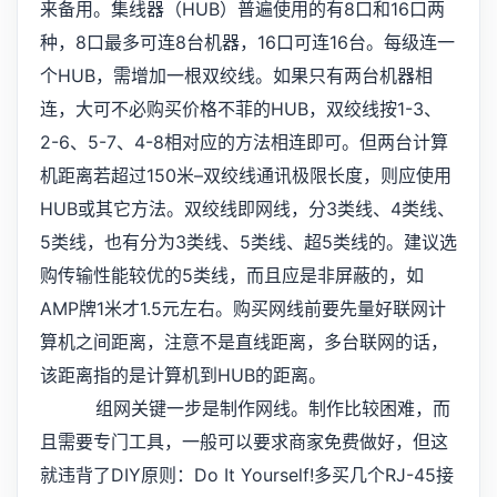
来备用。集线器（HUB）普遍使用的有8口和16口两
种，8口最多可连8台机器，16口可连16台。每级连一
个HUB，需增加一根双绞线。如果只有两台机器相
连，大可不必购买价格不菲的HUB，双绞线按1-3、
2-6、5-7、4-8相对应的方法相连即可。但两台计算
机距离若超过150米–双绞线通讯极限长度，则应使用
HUB或其它方法。双绞线即网线，分3类线、4类线、
5类线，也有分为3类线、5类线、超5类线的。建议选
购传输性能较优的5类线，而且应是非屏蔽的，如
AMP牌1米才1.5元左右。购买网线前要先量好联网计
算机之间距离，注意不是直线距离，多台联网的话，
该距离指的是计算机到HUB的距离。
组网关键一步是制作网线。制作比较困难，而
且需要专门工具，一般可以要求商家免费做好，但这
就违背了DIY原则：Do It Yourself!多买几个RJ-45接