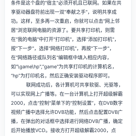
条件是这个盘的"宿主"必须开机且已联网。如果在共
享驱动器盘符前出现一双"奉献之手"，说明共享成
功。这样，至多再一次重启，你就可以点击"网上邻
居"浏览联网电脑的资源了。要共享打印机，则需
在"我的电脑"中打开"打印机"，选择"添加打印机"，
按"下一步"，选择"网络打印机"，再按"下一步"，
在"网络路径或队列名"编辑框中填入相应内容，
如"\game\hp",“game"为共享打印机的计算机名，
“hp”为打印机名，然后正确安装驱动程序即可。
联网成功后，各计算机可共享软驱、光驱等，
可以实现网上广播等。在一台计算机上打开超级解霸
2000，点击"控制"菜单下的"控制设置”，在DVB数字
视频广播中选择允许DVB功能，然后点击配置DVB广
播，在弹出的对话框中选择进行网络DVB广播，确定
后开始播放VCD。接收方打开超级解霸2000，点