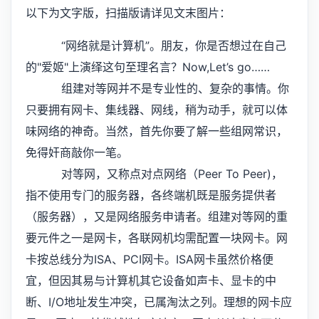
以下为文字版，扫描版请详见文末图片：
“网络就是计算机”。朋友，你是否想过在自己
的"爱姬"上演绎这句至理名言？Now,Let’s go……
组建对等网并不是专业性的、复杂的事情。你
只要拥有网卡、集线器、网线，稍为动手，就可以体
味网络的神奇。当然，首先你要了解一些组网常识，
免得奸商敲你一笔。
对等网，又称点对点网络（Peer To Peer)，
指不使用专门的服务器，各终端机既是服务提供者
（服务器），又是网络服务申请者。组建对等网的重
要元件之一是网卡，各联网机均需配置一块网卡。网
卡按总线分为ISA、PCI网卡。ISA网卡虽然价格便
宜，但因其易与计算机其它设备如声卡、显卡的中
断、I/O地址发生冲突，已属淘汰之列。理想的网卡应