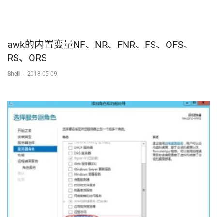
awk的内置变量NF、NR、FNR、FS、OFS、
RS、ORS
Shell
-
2018-05-09