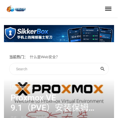
当前热门：
什么是Web安全？
ProxmoxVE
Proxmox VE
9.1（PVE）安装保姆级
教程（适用于最新版）
作者： 星阑
-
2026-02-15