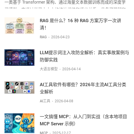
一类基于 Transformer 架构、通过海量文本数据训练而成的深度学
习模型。它通过学习文本中的统计规律和语义关系，具备了理解和
生成自然语言的能力。LLM 的核心能力：文本生成：给定一段提示
RAG 是什么？16 种 RAG 方案万字一次讲
（Prompt）
清！
RAG
-
2026-04-23
LLM提示词注入攻防全解析：真实事故案例与
防御实践
大语言模型
-
2026-04-14
AI工具软件有哪些？2026年主流AI工具分类
全解析
AI工具
-
2026-04-08
一文搞懂 MCP：从入门到实战（含本地项目
MCP Server 示例）
MCP
-
2025-12-17