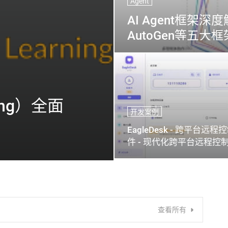
Agent
AI Agent框架深度
AutoGen等五
ing）全面
开发案例
EagleDesk - 跨平台远程
件 - 现代化跨平台远程控
方案
查看所有