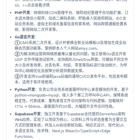
UI。
>>点击查看详情
PHP开发
：网宿科技CDN管理平台、保险经纪管理平台功能扩展、订
水送水微信小程序、动态二维码系统、盱眙县人民政府网站、IDC全
站业务系统、虚拟主机域名备案信息检索系统、网站舆情通报处置系
统、影视网站二次开发等。
Go语言开发
：
①
CMS系统二次开发，设计并更换全新全站模板UI及增加生成全站
静态页面功能等。案例即本人个人网站
xmyy.com
。
②
为解决跨运营商网络质量难以量化的问题，独立使用Go语言开发
UDP 文件传输测试软件，支持图形/Shell/Dos界面，可模拟不同文件
大小及并发场景，对丢包率、时延、带宽等指标进行自动统计，为呼
叫中心网络优化及故障分析提供数据支撑。
③
开发支持Vue前端和java后端的通用CI/CD发布平台，包括发布脚
本，适用于各环境使用。
Python开发
：负责公司业务系统客服呼叫中心录音模块的开发，基于
python+mongodb+mysql，接入多个第三方呼叫中心API，保障系统
稳定性。代表成果：重构录音文件访问架构与代码逻辑，加载耗时
17.1s → 564ms，速度提升约30倍，大幅提升文件访问性能。
Supabase开发
：独立开发基于Supabase全托管的Serverless架构
Web应用，实现了以项目为核心、以资料上传与状态查看为主要交互
方式的管理系统，并加入AI自动审核功能。响应式设计、现代化UI、
多语言支持。技术栈：Next.js (React)+TypeScript+Edge
Functions。