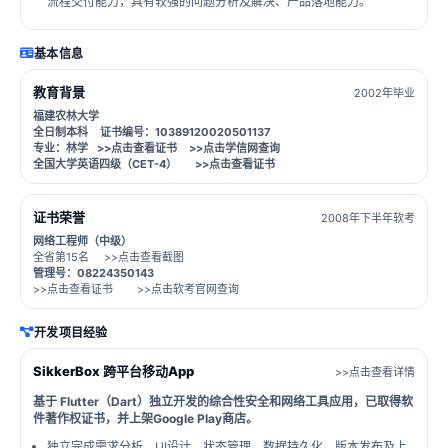
流程交付能力，具有较强的问题分析及解决、产品落地能力。
基本信息
教育背景
2002年毕业
福建农林大学
全日制本科 证书编号：10389120020501137
专业：林学
>>点击查看证书
>>点击学信网查询
全国大学英语四级（CET-4）
>>点击查看证书
证书荣誉
2008年下半年软考
网络工程师（中级）
全省第15名
>>点击查看截图
管理号：08224350143
>>点击查看证书
>>点击软考官网查询
开发项目经验
SikkerBox 跨平台移动App
>>点击查看详情
基于 Flutter（Dart）独立开发的综合性安全和网络工具应用，已取得软
件著作权证书，并上架Google Play商店。
独立完成需求分析、UI设计、状态管理、数据持久化、版本发布及上