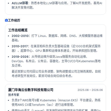
AI/LLM部署
：熟悉本地化LLM部署与应用，了解AI开发趋势。善用AI
解决开发等问题。
工作经历
工作总结概览
2002–2010：
打下 Linux、数据库、网络、DNS、大规模服务器运维
基础。
2010–2017：
在美亚柏科负责大型基础设施（近1000台机架式服务
器）、超算中心、GPU 集群和运维体系建设，开始承担团队管理。
2018–2026：
从传统运维升级到Java微服务自动化运维、
DevOps、私有云、公有云、容器化，主导CI/CD与Kubernetes落地
及迁移。
最近就职公司均因公司业务调整、架构调整或公司注销而离职。目前
考虑转型开发岗位，薪资可结合岗位综合考虑。
厦门华海云谷数字科技有限公司
2025.08 – 2026.06
技术专家
负责8个AWS账号9套 Kubernetes（Amazon EKS）平台建设，熟练
使用AWS Cli或Terraform（Iac）进行运维管理。
使用PHP语言（Laravel）开发保险经纪管理平台功能扩展。使用Go