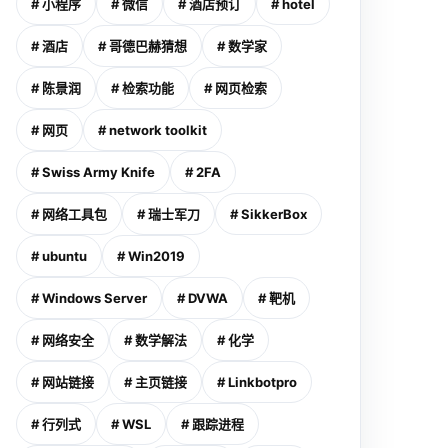
# 小程序
# 微信
# 酒店预订
# hotel
# 酒店
# 哥德巴赫猜想
# 数学家
# 陈景润
# 检索功能
# 网页检索
# 网页
# network toolkit
# Swiss Army Knife
# 2FA
# 网络工具包
# 瑞士军刀
# SikkerBox
# ubuntu
# Win2019
# Windows Server
# DVWA
# 靶机
# 网络安全
# 数学解法
# 化学
# 网站链接
# 主页链接
# Linkbotpro
# 行列式
# WSL
# 跟踪进程