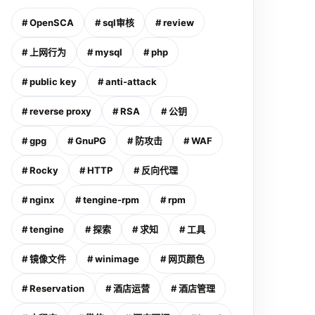
# OpenSCA
# sql审核
# review
# 上网行为
# mysql
# php
# public key
# anti-attack
# reverse proxy
# RSA
# 公钥
# gpg
# GnuPG
# 防攻击
# WAF
# Rocky
# HTTP
# 反向代理
# nginx
# tengine-rpm
# rpm
# tengine
# 探索
# 求知
# 工具
# 镜像文件
# winimage
# 网页颜色
# Reservation
# 酒店运营
# 酒店管理