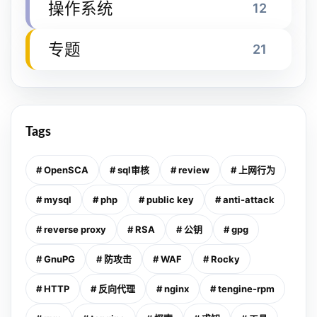
操作系统
12
专题
21
Tags
# OpenSCA
# sql审核
# review
# 上网行为
# mysql
# php
# public key
# anti-attack
# reverse proxy
# RSA
# 公钥
# gpg
# GnuPG
# 防攻击
# WAF
# Rocky
# HTTP
# 反向代理
# nginx
# tengine-rpm