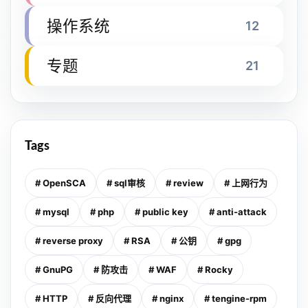
操作系统
12
专题
21
Tags
# OpenSCA
# sql审核
# review
# 上网行为
# mysql
# php
# public key
# anti-attack
# reverse proxy
# RSA
# 公钥
# gpg
# GnuPG
# 防攻击
# WAF
# Rocky
# HTTP
# 反向代理
# nginx
# tengine-rpm