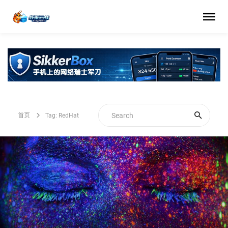
首页
Tag: RedHat