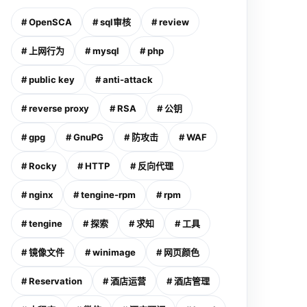
# OpenSCA
# sql审核
# review
# 上网行为
# mysql
# php
# public key
# anti-attack
# reverse proxy
# RSA
# 公钥
# gpg
# GnuPG
# 防攻击
# WAF
# Rocky
# HTTP
# 反向代理
# nginx
# tengine-rpm
# rpm
# tengine
# 探索
# 求知
# 工具
# 镜像文件
# winimage
# 网页颜色
# Reservation
# 酒店运营
# 酒店管理