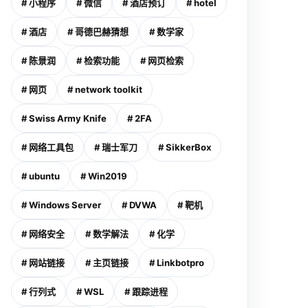
# 小程序
# 微信
# 酒店预订
# hotel
# 酒店
# 哥德巴赫猜想
# 数学家
# 陈景润
# 检索功能
# 网页检索
# 网页
# network toolkit
# Swiss Army Knife
# 2FA
# 网络工具包
# 瑞士军刀
# SikkerBox
# ubuntu
# Win2019
# Windows Server
# DVWA
# 靶机
# 网络安全
# 数学解法
# 化学
# 网站链接
# 主页链接
# Linkbotpro
# 行列式
# WSL
# 跟踪进程