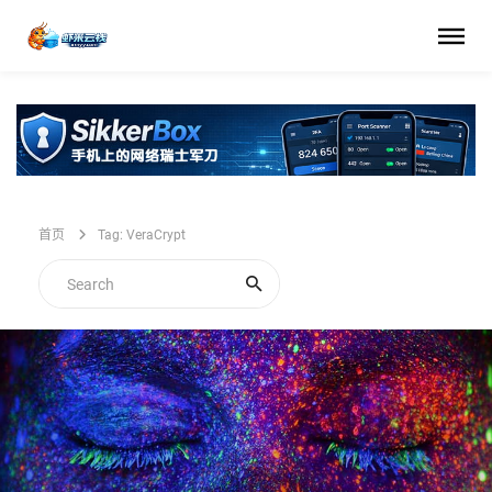
首页
Tag: VeraCrypt