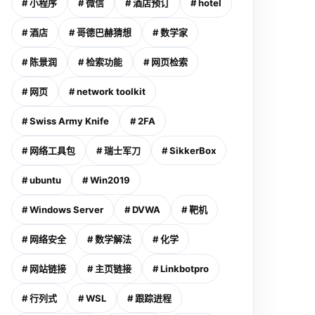
# 小程序
# 微信
# 酒店预订
# hotel
# 酒店
# 哥德巴赫猜想
# 数学家
# 陈景润
# 检索功能
# 网页检索
# 网页
# network toolkit
# Swiss Army Knife
# 2FA
# 网络工具包
# 瑞士军刀
# SikkerBox
# ubuntu
# Win2019
# Windows Server
# DVWA
# 靶机
# 网络安全
# 数学解法
# 化学
# 网站链接
# 主页链接
# Linkbotpro
# 行列式
# WSL
# 跟踪进程