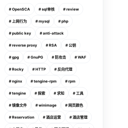
# OpenSCA
# sql审核
# review
# 上网行为
# mysql
# php
# public key
# anti-attack
# reverse proxy
# RSA
# 公钥
# gpg
# GnuPG
# 防攻击
# WAF
# Rocky
# HTTP
# 反向代理
# nginx
# tengine-rpm
# rpm
# tengine
# 探索
# 求知
# 工具
# 镜像文件
# winimage
# 网页颜色
# Reservation
# 酒店运营
# 酒店管理