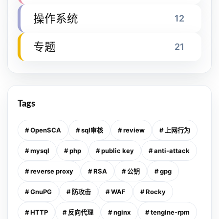
操作系统
12
专题
21
Tags
# OpenSCA
# sql审核
# review
# 上网行为
# mysql
# php
# public key
# anti-attack
# reverse proxy
# RSA
# 公钥
# gpg
# GnuPG
# 防攻击
# WAF
# Rocky
# HTTP
# 反向代理
# nginx
# tengine-rpm