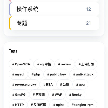
操作系统
12
专题
21
Tags
# OpenSCA
# sql审核
# review
# 上网行为
# mysql
# php
# public key
# anti-attack
# reverse proxy
# RSA
# 公钥
# gpg
# GnuPG
# 防攻击
# WAF
# Rocky
# HTTP
# 反向代理
# nginx
# tengine-rpm