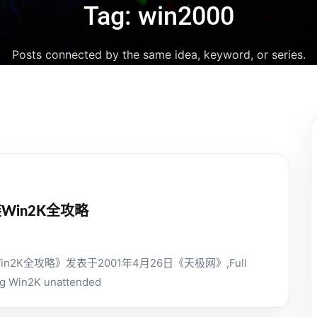
Tag: win2000
Posts connected by the same idea, keyword, or series.
Win2K全攻略
n2K全攻略》发表于2001年4月26日《天极网》,Full
ing Win2K unattended