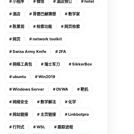
# 小程序
# 微信
# 酒店预订
# hotel
# 酒店
# 哥德巴赫猜想
# 数学家
# 陈景润
# 检索功能
# 网页检索
# 网页
# network toolkit
# Swiss Army Knife
# 2FA
# 网络工具包
# 瑞士军刀
# SikkerBox
# ubuntu
# Win2019
# Windows Server
# DVWA
# 靶机
# 网络安全
# 数学解法
# 化学
# 网站链接
# 主页链接
# Linkbotpro
# 行列式
# WSL
# 跟踪进程