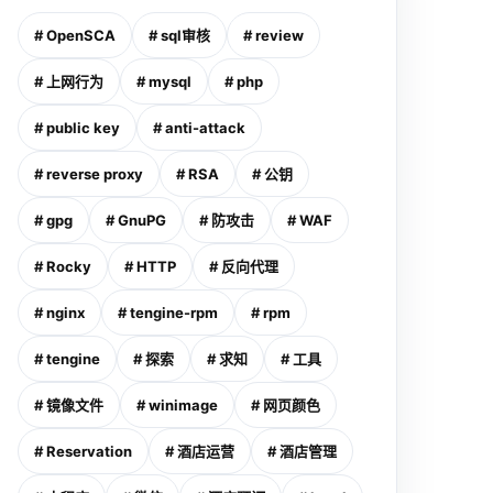
# OpenSCA
# sql审核
# review
# 上网行为
# mysql
# php
# public key
# anti-attack
# reverse proxy
# RSA
# 公钥
# gpg
# GnuPG
# 防攻击
# WAF
# Rocky
# HTTP
# 反向代理
# nginx
# tengine-rpm
# rpm
# tengine
# 探索
# 求知
# 工具
# 镜像文件
# winimage
# 网页颜色
# Reservation
# 酒店运营
# 酒店管理